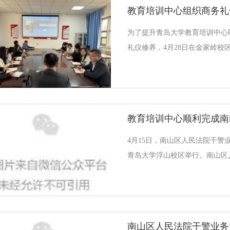
教育培训中心组织商务礼
族自治县总工会的教育培训合作
域为北川羌族自治县总工会的发
为了提升青岛大学教育培训中心
静作开班动员讲话，她表示，希
礼仪修养，4月28日在金家岭校
主动参与课程，结合工作中的问
务礼仪专题培训。此次培训由教
讲，教育培训中心全体职工参加
概述、职业形象、社交礼仪、商
基本的仪容仪表到言谈举止，从
个细节都进行了深入的探讨和讲
分析，让职工们掌握正确的礼仪
4月15日，南山区人民法院干警
的形象和影响力。“细节决定成
青岛大学浮山校区举行。南山区
职工的举止不仅是其自身职业素
文权，青岛大学继续教育学院副
本次培训班结合南山区人民法院
绕民法典、合同风险防范等内容
排中国人民解放军海军博物馆等
南山区人民法院干警业务
相结合的模式，提升培训实效。