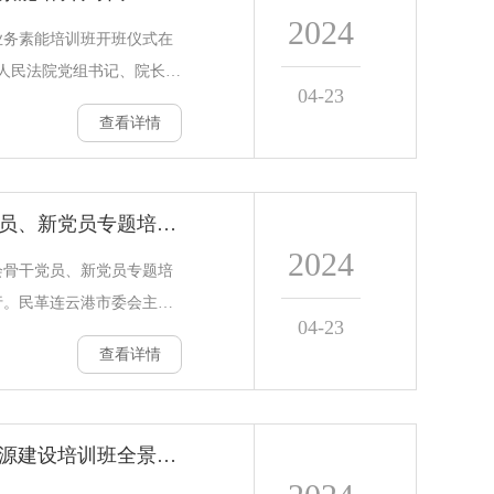
2024
业务素能培训班开班仪式在
人民法院党组书记、院长马
04-23
院长宋立峰出席开班仪式。
查看详情
大学继续教育学院的概况及
望以本期培训班为契机，进
育培训合作，在经济、社会
民革连云港市委会骨干党员、新党员专题培训班开班
的发展架好桥梁，当好助
2024
表示，希望各位学员珍惜学
会骨干党员、新党员专题培
作中的痛点、难点和堵点问
行。民革连云港市委会主委
04-23
展自己的学识和
，江苏海洋大学江苏省海洋
查看详情
任刘玮炜，青岛大学党委副
主委、民革青岛大学支部主
青岛大学继续教育学院副院
财税新策略：干部加强财源建设培训班全景解读
云港市委会骨干党员、新党