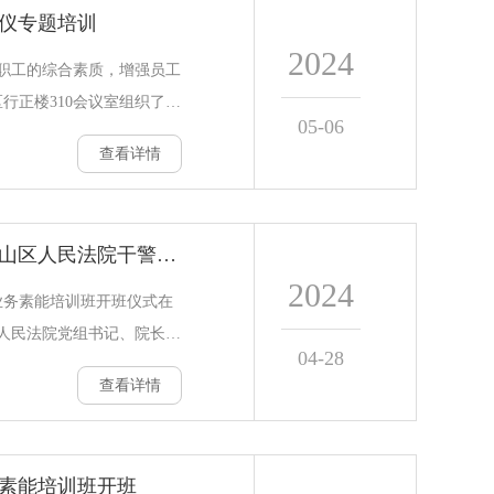
仪专题培训
，在经济、社会发展各个领
2024
展架好桥梁，当好助手。谢
职工的综合素质，增强员工
望各位学员珍惜学习机会，
区行正楼310会议室组织了商
05-06
题，积极
育培训中心主任韩继雨主
查看详情
培训会。韩继雨主要从礼仪
务礼仪四方面进行培训。从
社交礼仪到职场礼仪，每一
教育培训中心顺利完成南山区人民法院干警业务素能培训班开班
解。通过讲解和实际案例的
2024
规范和沟通技巧，提高自身
业务素能培训班开班仪式在
败”，青岛大学教育培训中心
人民法院党组书记、院长马
04-28
养的表现
院长宋立峰出席开班仪式。
查看详情
干警工作展开专项培训，围
针对性设计专题课程，并安
实地考察，通过理论与实践
素能培训班开班