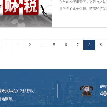
员表示欢迎，他介绍了青岛大学
在当前经济形势下，财政收入是
表示，学校将充分发挥专业优势
共服务的重要保障。随着经济发
标，做好培训服务工作，为民革
强财源建设，提高财政收入质量
统干部面临的重要课题。针对这一挑
部加强财源建设培训班&quot;
掌握财源建设新策略的重要途径
班的重要性、培训内容及预期效
‹
1
2
...
5
6
7
8
9
参考信息。财税培训班的重要性
化和地方经济发展需求的日益增
难以满足新的发展要求。财税系
咨询
,行政执法机关依法行政
40
升培训等。