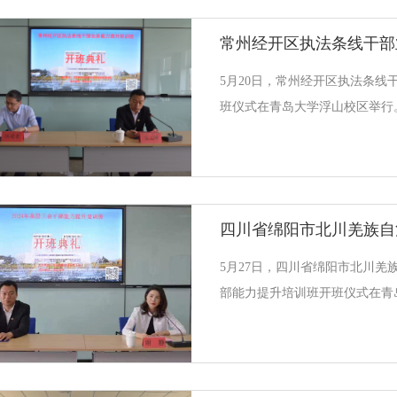
的教学形式展开。培训将紧扣“
湖南省衡南县政协第十一届政协
课程，现场教学环节，组织参训
5月20日，常州经开区执法条线
学习研讨，助力湖南省衡南县政
班仪式在青岛大学浮山校区举行
升能力和水平。青岛大学短期培
管理局副局长陆建青、青岛大学
出席开班仪式。宋立峰致欢迎辞
育学院的概况及在教育培训领域
训班为契机，进一步加强与常州
培训合作，在经济、社会发展各
发展架好桥梁，当好助手。陆建
5月27日，四川省绵阳市北川羌族
示，希望各位学员珍惜学习机会
部能力提升培训班开班仪式在青
中的痛点、难点和堵点问题，积
羌族自治县总工会党组书记、常
续教育学院副院长宋立峰出席开
他介绍了青岛大学继续教育学院
突出优势，希望以本期培训班为