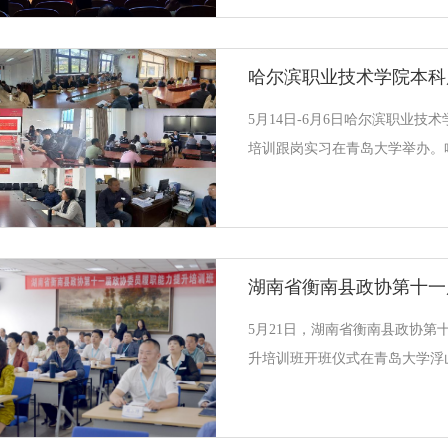
化处处长王守业、青岛市市场监
龙、青岛大学质量与标准化学院
来自山西省标准化试点单位的9
训为期5天，邀请了中国标准化
5月14日-6月6日哈尔滨职业技
心、山西省市场监督管理局、青
培训跟岗实习在青岛大学举办。
家和领导前来授课，讲解农业、
责人和工作骨干参加跟岗实训。
通过深入开展训前调研，了解分
需求，针对性设计跟岗教学方案
外，组织参训学员深入在办培训
讨，帮助参训学员拓展思路，进
本次跟岗实习工作由我校教务处
5月21日，湖南省衡南县政协第
电工程学院、自动化学院、商学
升培训班开班仪式在青岛大学浮
排，采取专题讲座、研讨交流、
员、副主席肖恒会作开班动员讲
副院长宋立峰致欢迎辞并作校情
表江新平授班旗。本期培训采用