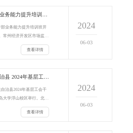
中国经济新变化”主题，围绕
常州经开区执法条线干部业务能力提升培训班开班
委员工作实际需求设计相关
2024
学员前往青岛市规划馆等地
干部业务能力提升培训班开
协第十一届政协委员全面提
。常州经济开发区市场监督
06-03
训类项目以
继续教育学院副院长宋立峰
查看详情
，他介绍了青岛大学继续教
的突出优势，希望以本期培
经开区执法条线干部的教育
四川省绵阳市北川羌族自治县 2024年基层工会干部能力提升培训班开班
个领域为常州经开区执法的
2024
青作开班动员讲话，他表
自治县2024年基层工会干
，主动参与课程，结合工作
岛大学浮山校区举行。北川
06-03
极交流学习心得
务副主席谢静，青岛大学继
查看详情
班仪式。宋立峰致欢迎辞，
的概况及在教育培训领域的
契机，进一步加强与北川羌