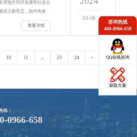
2024
的办学理念和特色优势。他
支撑地方经济发展和社会公
，针对学员培训需求和目
展进入新常态，如何有效加
03-08
连云港市委会
和效益，成为了各级财税系
咨询热线
查看详情
400-0966-658
战，&quot;财税系统干
成为财税干部提升自身能力、
。本文旨在深入解析该培训
果，为财税干部提供全面的
10
11
...
23
24
›
QQ在线咨询
随着财政体制改革的不断深
加，传统的财源建设方式已
统
获取方案
热线：
0-0966-658