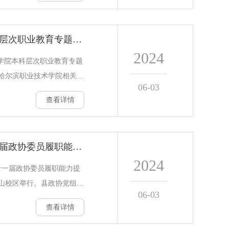
督管理局标准化处处长高学
院长张嵩出席了开班仪式。
哈尔滨职业技术学院本科层次职业教育专题培训跟岗实习有序开展
0余名学员参加培训。本次培
2024
研究院、国家标准委审评中
术学院本科层次职业教育专题
岛市市场监管局等单位的专
哈尔滨职业技术学院相关负
06-03
服务业和工
为提升培训实效，本期培训
查看详情
析参训学员能力现状和培训
。除专题授课、实操演练
班跟岗学习，开展实训与研
湖南省衡南县政协第十一届政协委员履职能力提升培训班开班
一步提升工作能力和水平。
2024
、人力资源处、科研处、机
十一届政协委员履职能力提
院等19个部门及学院承接安
山校区举行。县政协党组成
06-03
现场观摩
话，青岛大学继续教育学院
查看详情
校史宣讲。宋立峰向学员代
专题授课、现场教学相结合