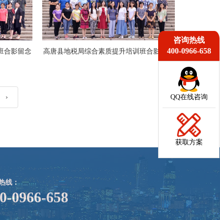
咨询热线
400-0966-658
班合影留念
高唐县地税局综合素质提升培训班合影留念
›
QQ在线咨询
获取方案
热线：
0-0966-658