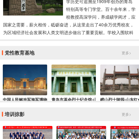
学历史可追溯至1909年创办的青岛
特别高等专门学堂。百十余年来，学
校教授高深学问，养成硕学闳才，应
国家之需要，薪火相传，砥砺奋进，从这里走出了40余万优秀校友，
为区域经济社会发展和人类文明进步做出了重要贡献。学校入围软科
（ARWU）、U.S.News、泰晤士高等教育（THE）和QS亚洲大学世
界四大主流排行榜，连续六年位列软科世界大学排行榜500强。我们
党性教育基地
更多>
发挥医学学科、师范学科独特优势和品牌优势，推进市校共建青岛大
中国人民解放军海军博物馆-山东干部培训红色教育基地
青岛市革命烈士纪念馆-山东红色培训基地
崂山烈士陵园-山东红
培训掠影
更多>