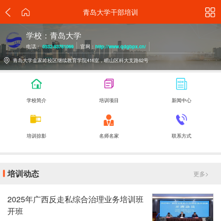
青岛大学干部培训
学校：青岛大学
电话：
0532-83781069
官网：
http://www.qdgbpx.cn/
青岛大学金家岭校区继续教育学院416室，崂山区科大支路62号
学校简介
培训项目
新闻中心
培训掠影
名师名家
联系方式
培训动态
更多>
2025年广西反走私综合治理业务培训班
开班