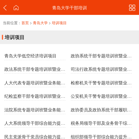
青岛大学干部培训
当前位置：
首页
>
青岛大学
>
培训项目
培训项目
青岛大学低空经济培训项目
政协系统干部专题培训班暨业务能力提升培训班
政法系统干部专题培训班暨业务能力提升培训班
司法行政系统专题培训班暨业务能力提升培训班
人大代表专题培训班暨业务能力提升培训班
检察机关干警专题培训班暨业务能力提升培训班
纪检监察干部专题培训班暨业务能力提升培训班
公安机关干警专题培训班暨业务能力提升培训班
法院系统专题培训班暨业务能力提升培训班
政协委员及政协系统干部履职能力提升培训班
人大系统领导干部综合能力提升培训班
税务局领导干部及业务骨干综合能力提升培训班
民主党派骨干党员综合能力提升培训班
组织部领导干部综合能力提升培训班