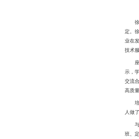
定。
业在
技术
示，
交流
高质
人做
班、