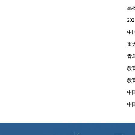
高
2
中
重
青
教
教
中
中