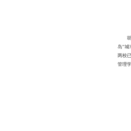
岛”
两校
管理