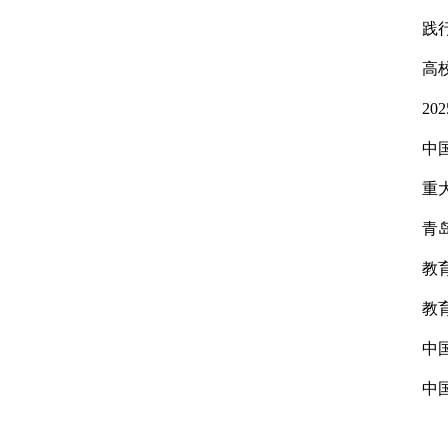
践
高
2
中
重
青
教
教
中
中