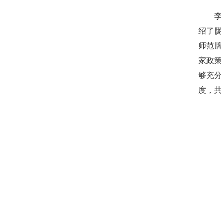
绍了
师范
家政
够充
度，