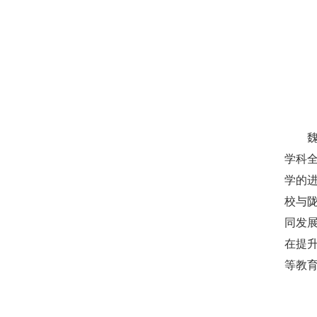
学科
学的
校与
同发
在提
等教