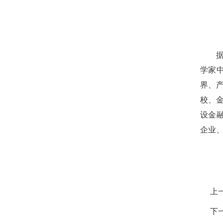
学家
界、
校、
设金
企业
上
下