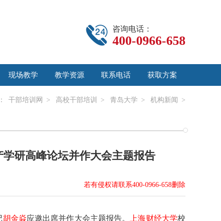
咨询电话：
400-0966-658
现场教学
教学资源
联系电话
获取方案
：
干部培训网
>
高校干部培训
>
青岛大学
>
机构新闻
>
产学研高峰论坛并作大会主题报告
若有侵权请联系400-0966-658删除
记
胡金焱
应邀出席并作大会主题报告。
上海财经大学
校