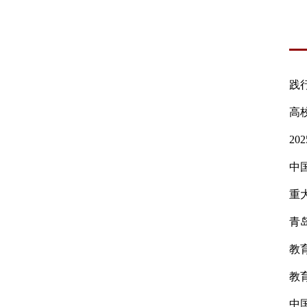
践
高
2
中
重
青
教
教
中