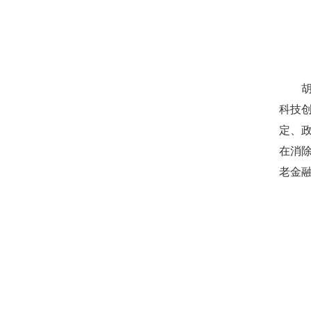
科技
定、
在消
老金