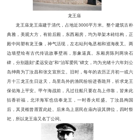
龙王庙
龙王庙龙王庙建于清代，占地近3000平方米。整个建筑古朴
典雅，美观大方，有前后殿，东西厢房，均为举架木砖结构，正
殿中间塑有龙王像，神气活现，左右站列龟丞相和巡海夜叉。两
边墙壁绘有古代传说故事壁画，形象逼真。东厢房陈列两块石
碑，分别题刻“柔远安迩”和“治军爱民”碑文，均为光绪十六年刘公
岛绅商为丁汝昌和张文宣所立。旧时，每年的农历正月初一或六
月十三龙王生日这天，岛里岛外的渔民纷纷进香跪拜，祈求龙王
保佑海上平安。甲午海战前，凡过往船只要在岛上停靠，皆来此
拈香祈福，北洋海军也信奉龙王，一时香火旺盛。丁汝昌殉国
后，其灵柩曾厝置此处。后来岛上居民在庙内设其牌位，四时祭
祀，所以龙王庙又名丁公祠。