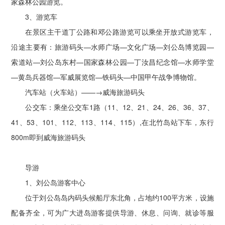
家森林公园游览。
3、游览车
在景区主干道丁公路和邓公路游览可以乘坐开放式游览车，
沿途主要有：旅游码头—水师广场—文化广场—刘公岛博览园—
索道站—刘公岛东村—国家森林公园—丁汝昌纪念馆—水师学堂
—黄岛兵器馆—军威展览馆—铁码头—中国甲午战争博物馆。
汽车站（火车站）——→威海旅游码头
公交车：乘坐公交车1路（11、12、21、24、26、36、37、
41、53、101、112、113、114、115）,在北竹岛站下车，东行
800m即到威海旅游码头
导游
1、刘公岛游客中心
位于刘公岛岛内码头候船厅东北角，占地约100平方米，设施
配备齐全，可为广大进岛游客提供导游、休息、问询、就诊等服