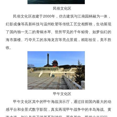
民俗文化区
民俗文化区改建于2000年，仿古建筑与江南园林融为一体，
幻影成像等高新科技与温州欧塑等传统工艺交相辉映，生动展现
了国内独一无二的青铜水琴、世所罕见的千年鲸骨、如梦似幻的
海市蜃楼、巧夺天工的东海龙宫等亮点景观，精彩纷呈，美不胜
收。
甲午文化区
甲午文化区其中的甲午海战演示厅，通过目前国内最大的动
感平台和全景式数字影院，真实再现甲午战争中的丰岛海战、黄
海大战、刘公岛保卫战等系列战役，置身其中，眼前火光闪闪、