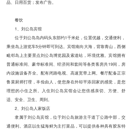
品、日用百货；发布广告。
餐饮
1、刘公岛宾馆
位于刘公岛岛内码头东部约1千米处，位置优越，交通便利，
乘坐岛上游览车5分钟即可到达。宾馆南向大海，背靠青山，西侧
毗邻岛上主要景点刘公岛博览园及索道站，环境优雅。宾馆拥有
普通标准间、豪华标准间、经济间和套间等各类客房共19间，房
内设施设备齐全。配有闭路电视、高速宽带上网。餐厅配备正宗
鲁菜厨师打理，丰俭由人，使您身在外却平添回家的感觉，是您
理想的小住之所。入住刘公岛宾馆会让您倍感亲切、方便、舒
适、安全、卫生、周到。
2、刘公岛人家饭店
隶属于刘公岛宾馆，位于刘公岛旅游主干道丁公路中部，交
通便利。酒店以生猛海鲜为主打菜品，可以提供各种具有胶东特