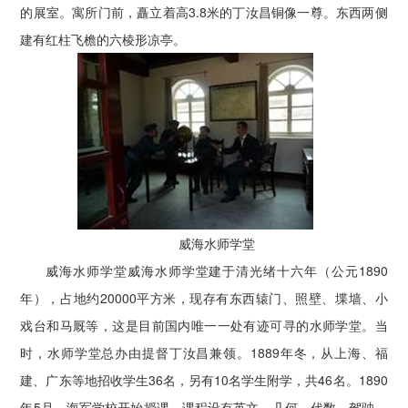
的展室。寓所门前，矗立着高3.8米的丁汝昌铜像一尊。东西两侧
建有红柱飞檐的六棱形凉亭。
威海水师学堂
威海水师学堂威海水师学堂建于清光绪十六年（公元1890
年），占地约20000平方米，现存有东西辕门、照壁、堞墙、小
戏台和马厩等，这是目前国内唯一一处有迹可寻的水师学堂。当
时，水师学堂总办由提督丁汝昌兼领。1889年冬，从上海、福
建、广东等地招收学生36名，另有10名学生附学，共46名。1890
年5月，海军学校开始授课，课程设有英文、几何、代数、驾驶、