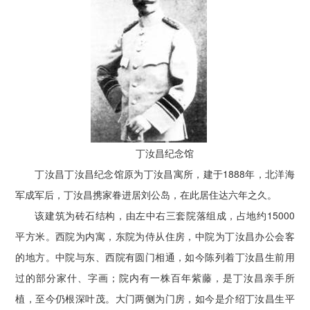
丁汝昌纪念馆
丁汝昌丁汝昌纪念馆原为丁汝昌寓所，建于1888年，北洋海
军成军后，丁汝昌携家眷进居刘公岛，在此居住达六年之久。
该建筑为砖石结构，由左中右三套院落组成，占地约15000
平方米。西院为内寓，东院为侍从住房，中院为丁汝昌办公会客
的地方。中院与东、西院有圆门相通，如今陈列着丁汝昌生前用
过的部分家什、字画；院内有一株百年紫藤，是丁汝昌亲手所
植，至今仍根深叶茂。大门两侧为门房，如今是介绍丁汝昌生平