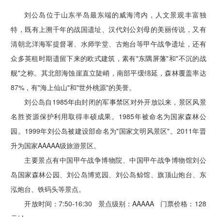
刘公岛位于山东半岛最东端的威海湾内，人文景观丰富独
特，既有上溯千年的战国遗址、汉代刘公刘母的美丽传说，又有
清朝北洋海军提督署、水师学堂、古炮台等甲午战争遗址，还有
众多英租时期遗留下来的欧式建筑，素有"东隅屏藩"和"不沉的战
舰"之称。其北部海蚀崖直立陡峭，南部平缓绵延，森林覆盖率达
87%，有"海上仙山"和"世外桃源"的美誉。
刘公岛自1985年由封闭的军事禁区对外开放以来，景区风景
名胜资源保护利用取得丰硕成果。1985年被命名为国家森林公
园。1999年刘公岛被建设部命名为"国家文明风景区"。2011年晋
升为国家AAAAA级旅游景区。
主要景点有中国甲午战争博物院、中国甲午战争博物馆刘公
岛国家森林公园、刘公岛博览园、刘公岛鲸馆、旗顶山炮台、东
泓炮台、铁码头等景点。
开放时间：7:50-16:30 景点级别：AAAAA 门票价格：128