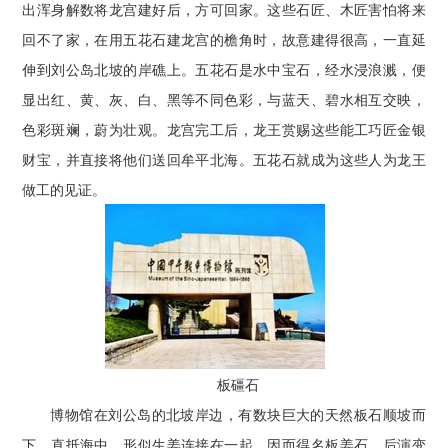
出浑身解数将龙宫建好后，方可回家。这些石匠、木匠害怕将来
回不了家，在用五花石建龙宫的檐角时，故意建得很高，一直延
伸到刘公岛北坡的岸礁上。五花石是水中宝石，经水浸浪溅，便
显出红、黄、灰、白、黑等不同色彩，与蓝天、碧水相互交映，
色彩斑斓，蔚为壮观。龙宫完工后，龙王赏赐这些能工巧匠金银
财宝，并直接将他们送回牟平北海。五花石就成为这些人为龙王
做工的见证。
板礓石
博物馆在刘公岛的北坡岸边，有数块巨大的天然板石顺坡而
下，直抵海中，形似生姜连接在一起，因而得名板姜石，后演变