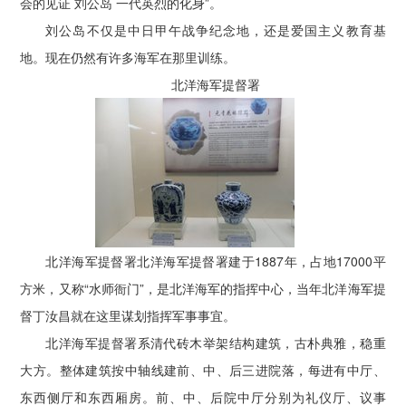
会的见证 刘公岛 一代英烈的化身”。
刘公岛不仅是中日甲午战争纪念地，还是爱国主义教育基
地。现在仍然有许多海军在那里训练。
北洋海军提督署
北洋海军提督署北洋海军提督署建于1887年，占地17000平
方米，又称“水师衙门”，是北洋海军的指挥中心，当年北洋海军提
督丁汝昌就在这里谋划指挥军事事宜。
北洋海军提督署系清代砖木举架结构建筑，古朴典雅，稳重
大方。整体建筑按中轴线建前、中、后三进院落，每进有中厅、
东西侧厅和东西厢房。前、中、后院中厅分别为礼仪厅、议事