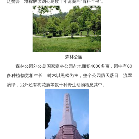
泛赞誉，堪称解读刘公岛数千年沧桑的“百科全书”。
森林公园
森林公园刘公岛国家森林公园占地面积4000多亩，园中有60
多种植物竞相生长，树木以黑松为主，整个公园荫天蔽日，流翠
滴绿，另外还有梅花鹿等数十种野生动物栖息其中。