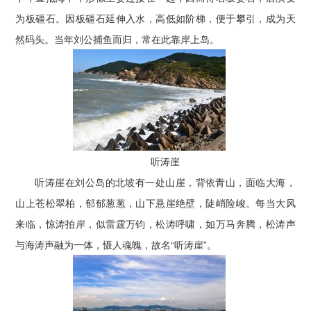
为板礓石。因板礓石延伸入水，高低如阶梯，便于攀引，成为天
然码头。当年刘公捕鱼而归，常在此靠岸上岛。
听涛崖
听涛崖在刘公岛的北坡有一处山崖，背依青山，面临大海，
山上苍松翠柏，郁郁葱葱，山下悬崖绝壁，陡峭险峻。每当大风
来临，惊涛拍岸，似雷霆万钧，松涛呼啸，如万马奔腾，松涛声
与海涛声融为一体，慑人魂魄，故名“听涛崖”。