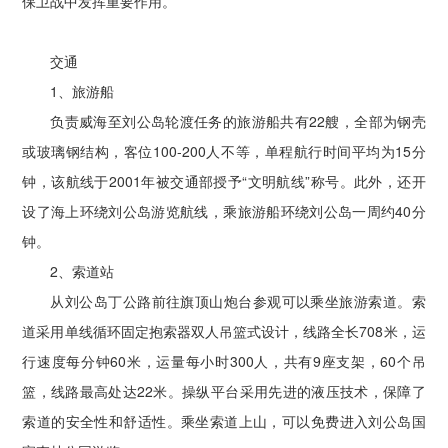
保卫战中发挥重要作用。
交通
1、旅游船
负责威海至刘公岛轮渡任务的旅游船共有22艘，全部为钢壳
或玻璃钢结构，客位100-200人不等，单程航行时间平均为15分
钟，该航线于2001年被交通部授予“文明航线”称号。此外，还开
设了海上环绕刘公岛游览航线，乘旅游船环绕刘公岛一周约40分
钟。
2、索道站
从刘公岛丁公路前往旗顶山炮台参观可以乘坐旅游索道。索
道采用单线循环固定抱索器双人吊篮式设计，线路全长708米，运
行速度每分钟60米，运量每小时300人，共有9座支架，60个吊
篮，线路最高处达22米。操纵平台采用先进的液压技术，保障了
索道的安全性和舒适性。乘坐索道上山，可以免费进入刘公岛国