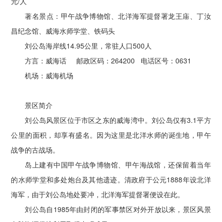
元/人
著名景点：甲午战争博物馆、北洋海军提督署龙王庙、丁汝
昌纪念馆、威海水师学堂、铁码头
刘公岛海岸线14.95公里，常驻人口500人
方言：威海话 邮政区码：264200 电话区号：0631
机场：威海机场
景区简介
刘公岛风景区位于市区之东的威海湾中。刘公岛仅有3.1平方
公里的面积，却享有盛名。因为这里是北洋水师的诞生地，甲午
战争的古战场。
岛上建有中国甲午战争博物馆、甲午海战馆，还保留着当年
的水师学堂和多处炮台及其他遗迹。清政府于公元1888年设北洋
海军，由于刘公岛地处要冲，北洋海军提督署便设在此。
刘公岛自1985年由封闭的军事禁区对外开放以来，景区风景