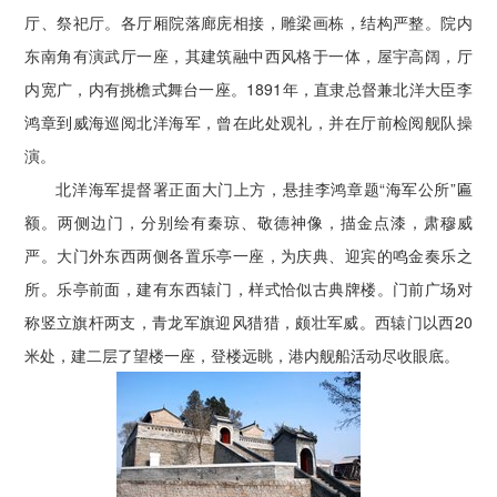
厅、祭祀厅。各厅厢院落廊庑相接，雕梁画栋，结构严整。院内
东南角有演武厅一座，其建筑融中西风格于一体，屋宇高阔，厅
内宽广，内有挑檐式舞台一座。1891年，直隶总督兼北洋大臣李
鸿章到威海巡阅北洋海军，曾在此处观礼，并在厅前检阅舰队操
演。
北洋海军提督署正面大门上方，悬挂李鸿章题“海军公所”匾
额。两侧边门，分别绘有秦琼、敬德神像，描金点漆，肃穆威
严。大门外东西两侧各置乐亭一座，为庆典、迎宾的鸣金奏乐之
所。乐亭前面，建有东西辕门，样式恰似古典牌楼。门前广场对
称竖立旗杆两支，青龙军旗迎风猎猎，颇壮军威。西辕门以西20
米处，建二层了望楼一座，登楼远眺，港内舰船活动尽收眼底。