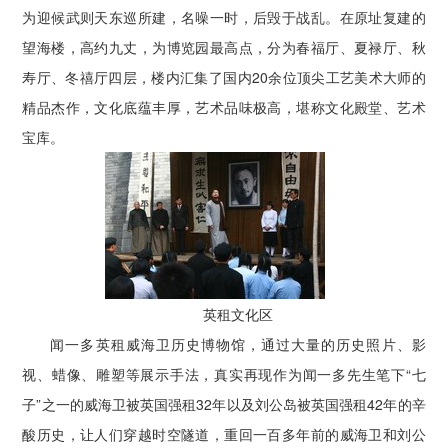
为迎候武则天东巡所建，名噪一时，后毁于战乱。在原址复建的
望海楼，高约九丈，为博览园最高点，分为春福厅、夏禄厅、秋
寿厅、冬禧厅四层，楼内汇集了国内20余位顶尖工艺美术大师的
精品杰作，文化底蕴丰厚，艺术品味极高，堪称文化殿堂、艺术
宝库。
英租文化区
闻一多英租威海卫历史博物馆，通过大量的历史照片、影
视、蜡像、雕塑等展示手法，真实再现作为闻一多先生笔下“七
子”之一的威海卫被英国强租32年以及刘公岛被英国强租42年的辛
酸历史，让人们穿越时空隧道，重回一百多年前的威海卫和刘公