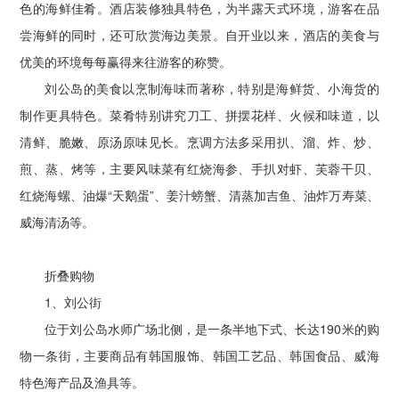
色的海鲜佳肴。酒店装修独具特色，为半露天式环境，游客在品
尝海鲜的同时，还可欣赏海边美景。自开业以来，酒店的美食与
优美的环境每每赢得来往游客的称赞。
刘公岛的美食以烹制海味而著称，特别是海鲜货、小海货的
制作更具特色。菜肴特别讲究刀工、拼摆花样、火候和味道，以
清鲜、脆嫩、原汤原味见长。烹调方法多采用扒、溜、炸、炒、
煎、蒸、烤等，主要风味菜有红烧海参、手扒对虾、芙蓉干贝、
红烧海螺、油爆“天鹅蛋”、姜汁螃蟹、清蒸加吉鱼、油炸万寿菜、
威海清汤等。
折叠购物
1、刘公街
位于刘公岛水师广场北侧，是一条半地下式、长达190米的购
物一条街，主要商品有韩国服饰、韩国工艺品、韩国食品、威海
特色海产品及渔具等。