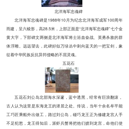
北洋海军忠魂碑
北洋海军忠魂碑是1988年10月为纪念北洋海军成军100周年
而建，呈六棱形，高28.5米，上部正面是“北洋海军忠魂碑”七个金
黄大字，下部碑文两侧是北洋海军将士浴血奋战、英勇杀敌的群
体浮雕。远远望去，此碑好似万绿丛中刺向蓝天的一把宝剑，象
征着中华民族反抗异邦侵略的不屈灵魂。
五花石
五花石刘公岛北部海水深邃，蓝中透黑，经常有巨浪翻滚，
古人认为这里是东海龙王的潜居之处。传说，当年十余名牟平能
工巧匠乘船外出做工，路过刘公岛，碰巧龙王正为修建龙宫人手
不足犯愁，龙王得知后，派虾兵蟹将把他们掳到龙宫，命他们使