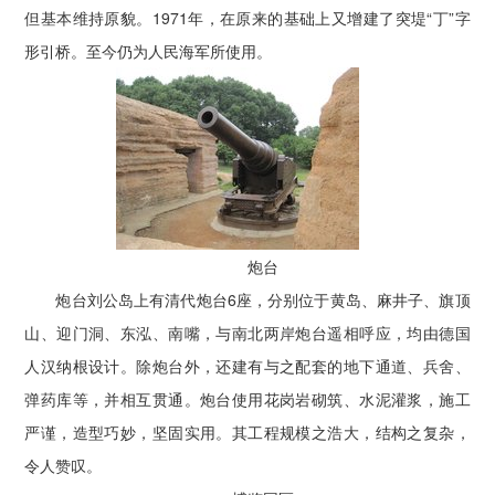
但基本维持原貌。1971年，在原来的基础上又增建了突堤“丁”字
形引桥。至今仍为人民海军所使用。
炮台
炮台刘公岛上有清代炮台6座，分别位于黄岛、麻井子、旗顶
山、迎门洞、东泓、南嘴，与南北两岸炮台遥相呼应，均由德国
人汉纳根设计。除炮台外，还建有与之配套的地下通道、兵舍、
弹药库等，并相互贯通。炮台使用花岗岩砌筑、水泥灌浆，施工
严谨，造型巧妙，坚固实用。其工程规模之浩大，结构之复杂，
令人赞叹。