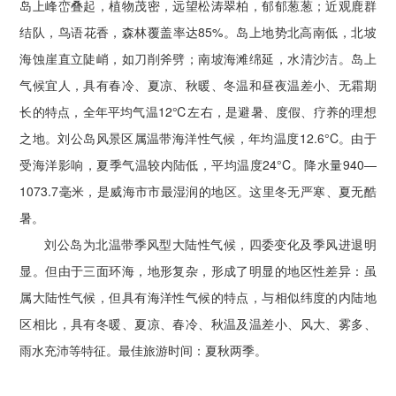
岛上峰峦叠起，植物茂密，远望松涛翠柏，郁郁葱葱；近观鹿群
结队，鸟语花香，森林覆盖率达85%。岛上地势北高南低，北坡
海蚀崖直立陡峭，如刀削斧劈；南坡海滩绵延，水清沙洁。岛上
气候宜人，具有春冷、夏凉、秋暖、冬温和昼夜温差小、无霜期
长的特点，全年平均气温12℃左右，是避暑、度假、疗养的理想
之地。刘公岛风景区属温带海洋性气候，年均温度12.6°C。由于
受海洋影响，夏季气温较内陆低，平均温度24°C。降水量940—
1073.7毫米，是威海市市最湿润的地区。这里冬无严寒、夏无酷
暑。
刘公岛为北温带季风型大陆性气候，四委变化及季风进退明
显。但由于三面环海，地形复杂，形成了明显的地区性差异：虽
属大陆性气候，但具有海洋性气候的特点，与相似纬度的内陆地
区相比，具有冬暖、夏凉、春冷、秋温及温差小、风大、雾多、
雨水充沛等特征。最佳旅游时间：夏秋两季。