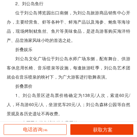
2、刘公岛鱼行
位于刘公岛博览园出口南侧，为刘公岛旅游商品销售中心开
办，主要经营鱼、虾等各种干、鲜海产品以及海参、鲍鱼等海珍
品，现场烤制鱿鱼丝、鱼片等美味食品，是进岛游客购买海洋特
产、品尝渔家风味小吃的首选之处。
折叠娱乐
刘公岛文化广场位于刘公岛水师广场东侧，配有舞台、供游
客休息用长椅、音乐喷泉等设施，每逢旅游旺季，刘公岛艺术团
就会在音乐喷泉的映衬下，为广大游客进行歌舞表演。
折叠票价
1、刘公岛景区进岛票价格确定为138元/人次，索道60元/
人，环岛游60元/人，坐游览车20元/人；刘公岛森林公园等自然
景观及各历史遗址不再收费。
2、中国甲午战争博物馆免费开放。
获取方案
电话咨询
24h
3、刘公岛景区进岛票价格与刘公岛博览园门票价格整合后为