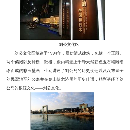
刘公文化区
刘公文化区始建于1994年，属仿清式建筑，包括一个正殿、
两个偏殿以及钟楼、鼓楼，殿内精选上千种天然彩色玉石精雕细
琢而成的彩玉壁画，生动讲述了刘公岛的历史变迁以及汉末皇子
刘民漂泊至刘公岛并在岛上扶危济困的历史佳话，精彩演绎了刘
公岛的根源文化――刘公文化。