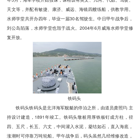
天文等，并配有敏捷、康济、威远、海镜四艘练船，供教学用。
水师学堂共开办四年，毕业一届30名驾驶生。中日甲午战争后，
刘公岛陷落，水师学堂也毁于战火。2004年6月威海水师学堂修
复开放。
铁码头
铁码头铁码头是北洋海军舰艇的停泊之所，由道员龚照玙 主
持设计建造，1891年竣工。铁码头墩桩用厚铁板钉成方柱，径
四、五尺，长五、六丈，中间灌入水泥，凝结如石，直入海底，
涨潮时可停靠万吨轮船。甲午战争后，码头虽然几经维修改造，