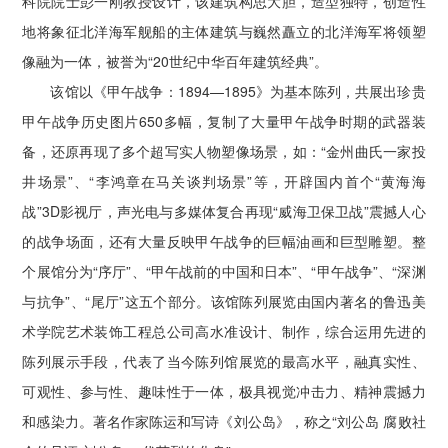
科院院士彭一刚教授设计，该建筑构思大胆，造型独特，创造性
地将象征北洋海军舰船的主体建筑与巍然矗立的北洋海军将领塑
像融为一体，被誉为“20世纪中华百年建筑经典”。
该馆以《甲午战争：1894—1895》为基本陈列，共展出珍贵
甲午战争历史图片650多幅，复制了大量甲午战争时期的武器装
备，还原再现了多个超写实人物塑像场景，如：“金州曲氏一家投
井场景”、“李鸿章在马关谈判场景”等，开辟国内首个“黄海海
战”3D影视厅，声光电与多媒体复合再现“威海卫保卫战”震撼人心
的战争场面，还有大量反映甲午战争的巨幅油画和巨型雕塑。整
个展馆分为“序厅”、“甲午战前的中国和日本”、“甲午战争”、“深渊
与抗争”、“尾厅”这五个部分。该馆陈列展览由国内著名的鲁迅美
术学院艺术装饰工程总公司高水准设计、制作，综合运用先进的
陈列展示手段，代表了当今陈列馆展览的最高水平，融真实性、
可观性、参与性、趣味性于一体，极具视觉冲击力、精神震撼力
和感染力。著名作家陈运和写诗《刘公岛》，称之“刘公岛 腐败社