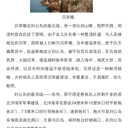
贝草嘴
贝草嘴在刘公岛的最北端，有一突出的山嘴，视野开阔，明
清时曾在此设了望哨。由于这儿生长着一种繁茂旺盛、与人高矮
相近的贝草，因而被人们称为贝草嘴。当年倭寇来犯，曾于白天
藏匿其中，欲趁夜晚攻占刘公岛。被守岛官兵发现后，官兵借助
风势，火烧贝草，倭寇顿时狼奔豕突，跳入海中，淹死大部，其
余俘虏。以后长时间倭寇不敢登陆来犯。贝草还是一种耐涝植
物，古时候岛上居民用贝草建屋顶，冬暖夏凉，不易腐烂，经久
耐用。
刘公岛的最东端——东鸿，那可谓是整座岛上所剩不多的原
北洋海军军事建筑，北洋海军在那设24厘米和12厘米口径平射炮
各2门，7.5厘米口径行营炮各6门，速射炮4门，炮火可及刘公岛
东海面及南北两口，主要与日岛，南邦炮台封锁南口，在刘公岛